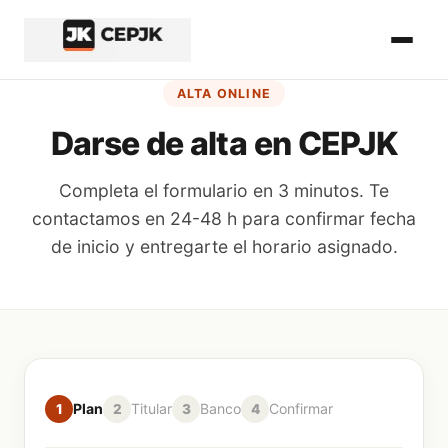
Inicio del contenido principal
ALTA ONLINE
Darse de alta en CEPJK
Completa el formulario en 3 minutos. Te
contactamos en 24-48 h para confirmar fecha
de inicio y entregarte el horario asignado.
Paso
1
de
4
Plan
Titular
Banco
Confirmar
1
2
3
4