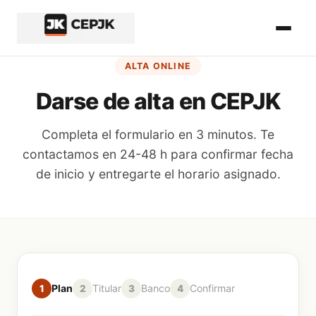
Inicio del contenido principal
ALTA ONLINE
Darse de alta en CEPJK
Completa el formulario en 3 minutos. Te
contactamos en 24-48 h para confirmar fecha
de inicio y entregarte el horario asignado.
Paso
1
de
4
Plan
Titular
Banco
Confirmar
1
2
3
4