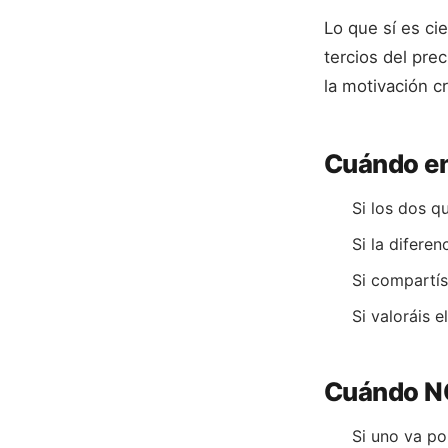
Lo que sí es ci
tercios del pre
la motivación c
Cuándo ent
Si los dos q
Si la difere
Si compartís
Si valoráis 
Cuándo NO
Si uno va por