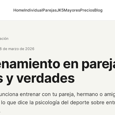
Home
Individual
Parejas
JK5
Mayores
Precios
Blog
ación
8 de marzo de 2026
enamiento en parej
s y verdades
unciona entrenar con tu pareja, hermano o ami
lo que dice la psicología del deporte sobre ent
.