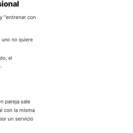
sional
 y "entrenar con
si uno no quiere
do, el
.
n pareja sale
l con la misma
por un servicio