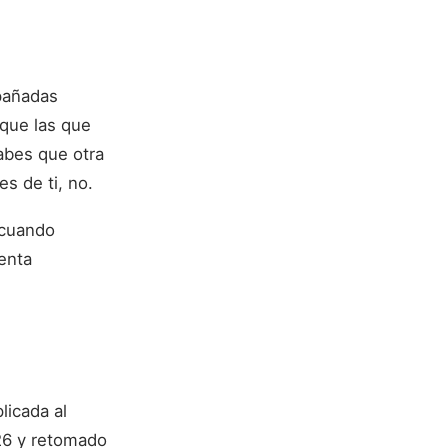
pañadas
que las que
abes que otra
s de ti, no.
 cuando
enta
licada al
926 y retomado