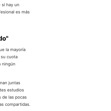
 sí hay un
fesional es más
do"
ue la mayoría
 su cuota
n ningún
enan juntas
tes estudios
s de las pocas
as compartidas.