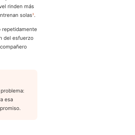
vel rinden más
ntrenan solas
.
3
to repetidamente
n del esfuerzo
n compañero
 problema:
ra esa
mpromiso.