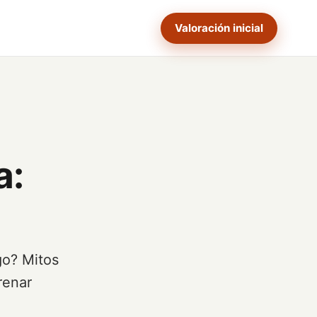
Valoración inicial
a:
go? Mitos
renar