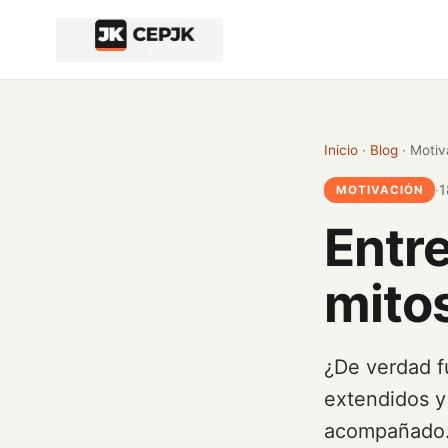
Inicio del contenido principal
Inicio
·
Blog
· Motiv
·
1
MOTIVACIÓN
Entr
mito
¿De verdad f
extendidos y 
acompañado